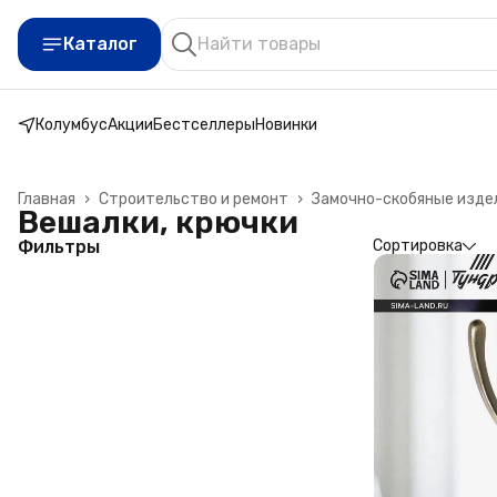
Каталог
Колумбус
Акции
Бестселлеры
Новинки
Главная
›
Строительство и ремонт
›
Замочно-скобяные изде
Вешалки, крючки
Фильтры
Сортировка