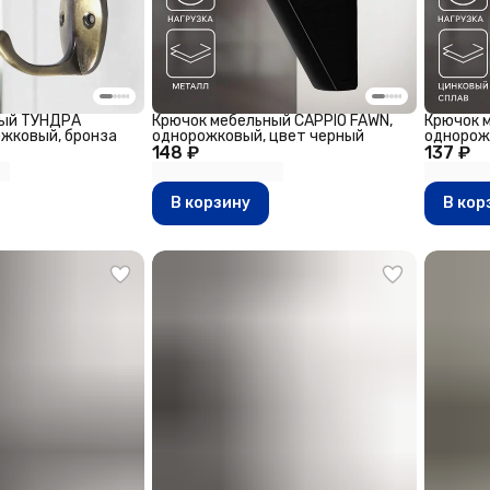
ный ТУНДРА
Крючок мебельный CAPPIO FAWN,
Крючок м
ожковый, бронза
однорожковый, цвет черный
однорож
148 ₽
137 ₽
никель
В корзину
В кор