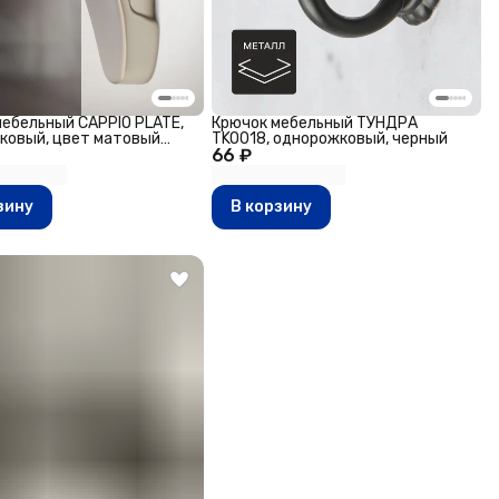
ебельный CAPPIO PLATE,
Крючок мебельный ТУНДРА
ковый, цвет матовый
TKO018, однорожковый, черный
66 ₽
зину
В корзину