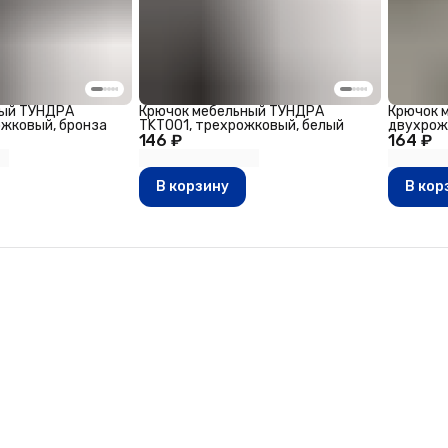
ный ТУНДРА
Крючок мебельный ТУНДРА
Крючок 
ожковый, бронза
TKT001, трехрожковый, белый
двухрож
146 ₽
164 ₽
В корзину
В кор