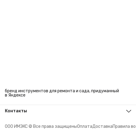
бренд инструментов для ремонта и сада, придуманный
в Яндексе
Контакты
Адрес
г. Челябинск, ул. Энтузиастов, 27
ООО ИМЭКС © Все права защищены
Оплата
Доставка
Правила в
Телефон
8 (351) 779-45-10
Режим работы