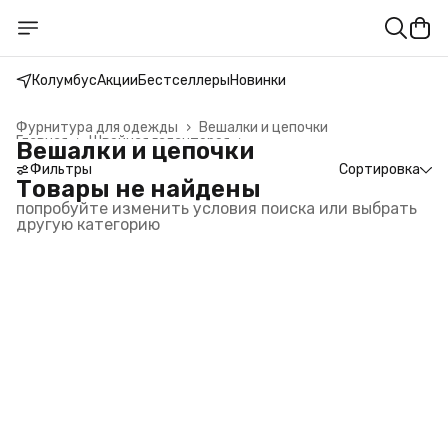
Колумбус
Акции
Бестселлеры
Новинки
Фурнитура для одежды
›
Вешалки и цепочки
Главная
›
Швейная галантерея
›
Вешалки и цепочки
Фильтры
Сортировка
Товары не найдены
попробуйте изменить условия поиска или выбрать
другую категорию