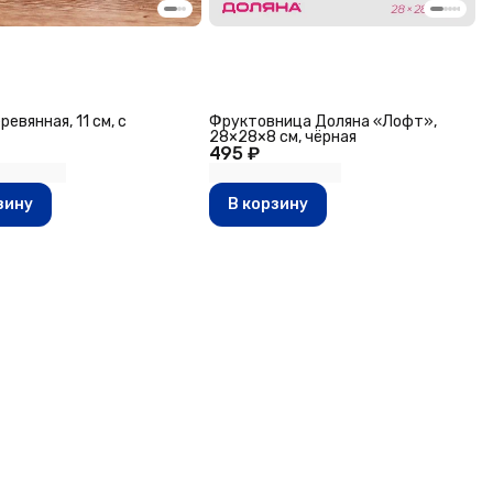
ревянная, 11 см, с
Фруктовница Доляна «Лофт»,
28×28×8 см, чёрная
495 ₽
зину
В корзину