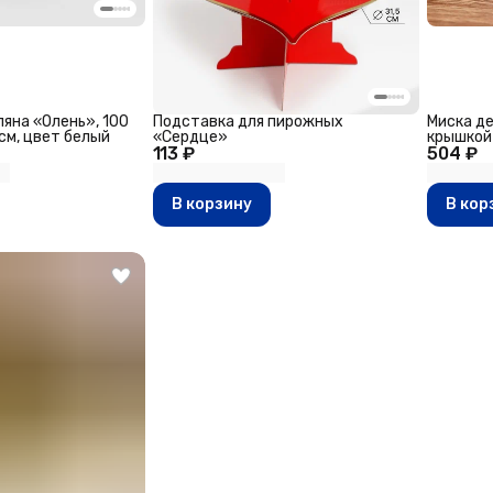
яна «Олень», 100
Подставка для пирожных
Миска де
 см, цвет белый
«Сердце»
крышкой
113 ₽
504 ₽
В корзину
В кор