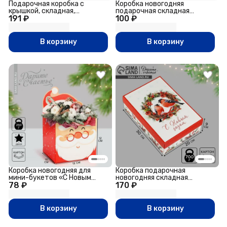
Подарочная коробка с
Коробка новогодняя
крышкой, складная,
подарочная складная
191 ₽
31×25.5×16 см
100 ₽
«Угадай желание»,
21×15×5.5 см
В корзину
В корзину
Коробка новогодняя для
Коробка подарочная
мини-букетов «С Новым
новогодняя складная
78 ₽
годом», Дед Мороз, 12×17×10
170 ₽
«Снегири», 30×20×9 см
см
В корзину
В корзину