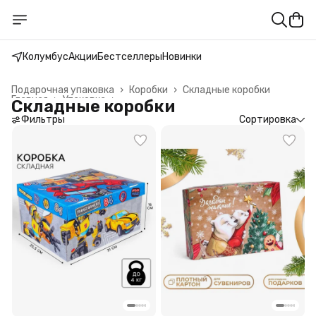
Колумбус
Акции
Бестселлеры
Новинки
Подарочная упаковка
›
Коробки
›
Складные коробки
Главная
›
Упаковка
›
Складные коробки
Фильтры
Сортировка