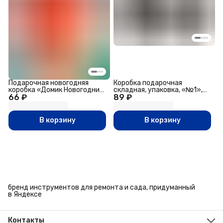
Подарочная новогодняя
Коробка подарочная
коробка «Домик Новогодний
складная, упаковка, «№1»,
66 ₽
арт», для сладких подарков,
89 ₽
18 х 18 х 18 см
9.1×7×15.7 см
В корзину
В корзину
бренд инструментов для ремонта и сада, придуманный
в Яндексе
Контакты