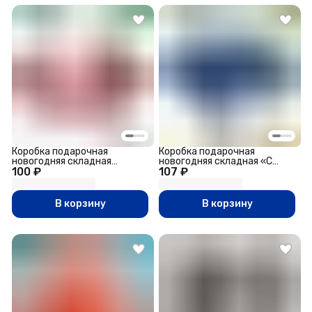
Коробка подарочная
Коробка подарочная
новогодняя складная
новогодняя складная «С
100 ₽
«Счастья в Новом году»,
107 ₽
Новым годом», тиснение,
21×15×5 см
синяя, 20×18×5 см
В корзину
В корзину