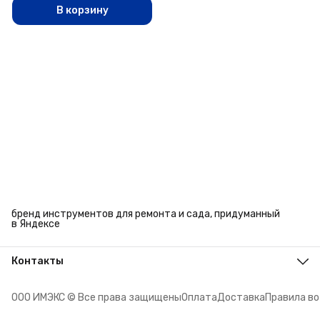
В корзину
бренд инструментов для ремонта и сада, придуманный
в Яндексе
Контакты
Адрес
г. Челябинск, ул. Энтузиастов, 27
ООО ИМЭКС © Все права защищены
Оплата
Доставка
Правила в
Телефон
8 (351) 779-45-10
Режим работы