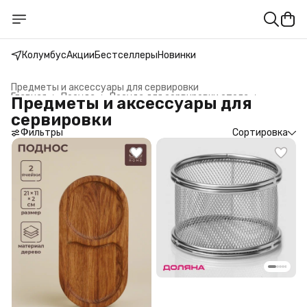
Колумбус
Акции
Бестселлеры
Новинки
Предметы и аксессуары для сервировки
Главная
›
Посуда
›
Посуда для сервировки стола
›
Предметы и аксессуары для
сервировки
Фильтры
Сортировка