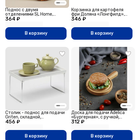
Поднос с двумя
Корзинка для картофеля
отделениями SL Home,
фри Доляна «Лонгфилд»,
364 ₽
21×11×2 см, дуб
346 ₽
d=9 см, внутр d=8 см, h=6 см,
нержавеющая сталь,
серебристая
В корзину
В корзину
Столик - поднос для подачи
Доска для подачи Adelica
Griten, складной,
«Бургерная», с ручкой,
456 ₽
36.2×19×3.7 см, белый
312 ₽
20×13×1.8 см, дерево берёза
В корзину
В корзину