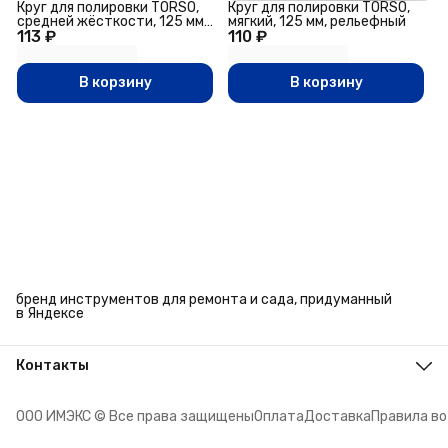
Круг для полировки TORSO,
Круг для полировки TORSO,
средней жёсткости, 125 мм,
мягкий, 125 мм, рельефный
113 ₽
плоский
110 ₽
В корзину
В корзину
бренд инструментов для ремонта и сада, придуманный
в Яндексе
Контакты
Адрес
г. Челябинск, ул. Энтузиастов, 27
ООО ИМЭКС © Все права защищены
Оплата
Доставка
Правила в
Телефон
8 (351) 779-45-10
Режим работы