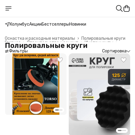
Колумбус
Акции
Бестселлеры
Новинки
Оснастка и расходные материалы
›
Полировальные круги
Главная
›
Строительство и ремонт
›
Инструменты
›
Полировальные круги
Фильтры
Сортировка