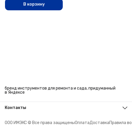
В корзину
бренд инструментов для ремонта и сада, придуманный
в Яндексе
Контакты
Адрес
г. Челябинск, ул. Энтузиастов, 27
ООО ИМЭКС © Все права защищены
Оплата
Доставка
Правила в
Телефон
8 (351) 779-45-10
Режим работы