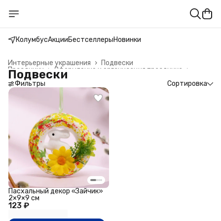
Колумбус
Акции
Бестселлеры
Новинки
Интерьерные украшения
›
Подвески
Праздники
›
Оформление и организация праздника
›
Подвески
Главная
›
Фильтры
Сортировка
Пасхальный декор «Зайчик»
2×9×9 см
123 ₽