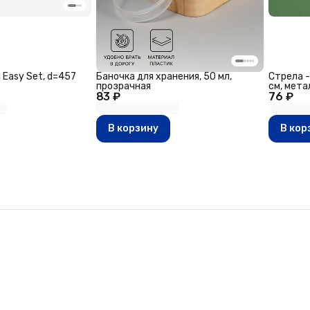
 Easy Set, d=457
Баночка для хранения, 50 мл,
Стрела -
прозрачная
см, мета
83 ₽
76 ₽
В корзину
В кор