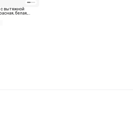
 с вытяжной
расная, белая,
ширина 11 см