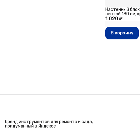
Настенный блок
лентой 180 см, к
1 020 ₽
высота 13.5 см, 
В корзину
бренд инструментов для ремонта и сада,
придуманный в Яндексе