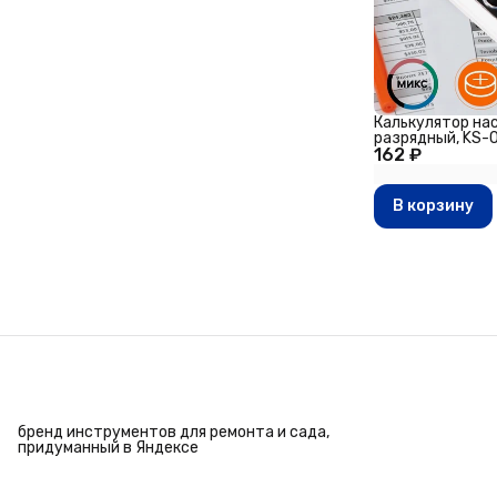
Калькулятор на
разрядный, KS-
162 ₽
корпус
В корзину
бренд инструментов для ремонта и сада,
придуманный в Яндексе