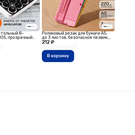
стольный 8-
Роликовый резак для бумаги А5,
005, прозрачный
до 3 листов, безопасное лезвие,
212 ₽
длина реза 220 мм, в блистере,
МИКС
В корзину