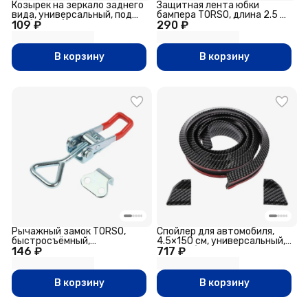
Козырек на зеркало заднего
Защитная лента юбки
вида, универсальный, под
бампера TORSO, длина 2.5 м,
109 ₽
карбон, набор 2 шт.
290 ₽
высота 5 см, черный
В корзину
В корзину
Рычажный замок TORSO,
Спойлер для автомобиля,
быстросъёмный,
4.5×150 см, универсальный,
146 ₽
регулируемый
717 ₽
под карбон, черный
В корзину
В корзину