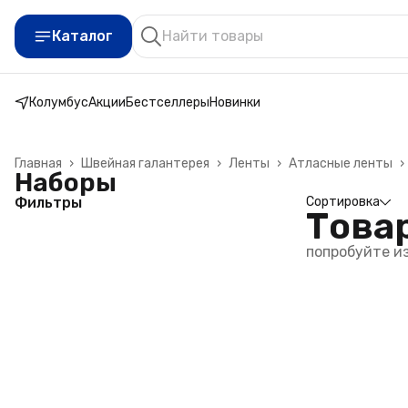
Каталог
Колумбус
Акции
Бестселлеры
Новинки
Главная
›
Швейная галантерея
›
Ленты
›
Атласные ленты
›
Наборы
Фильтры
Сортировка
Това
попробуйте и