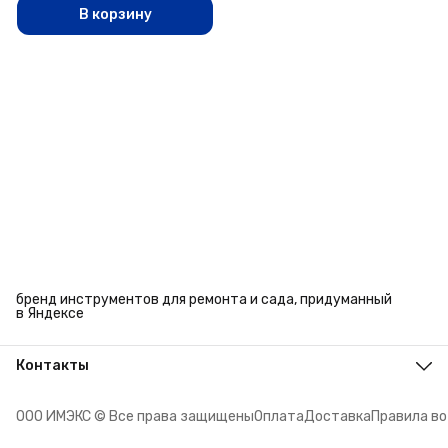
В корзину
бренд инструментов для ремонта и сада, придуманный
в Яндексе
Контакты
Адрес
г. Челябинск, ул. Энтузиастов, 27
ООО ИМЭКС © Все права защищены
Оплата
Доставка
Правила в
Телефон
8 (351) 779-45-10
Режим работы