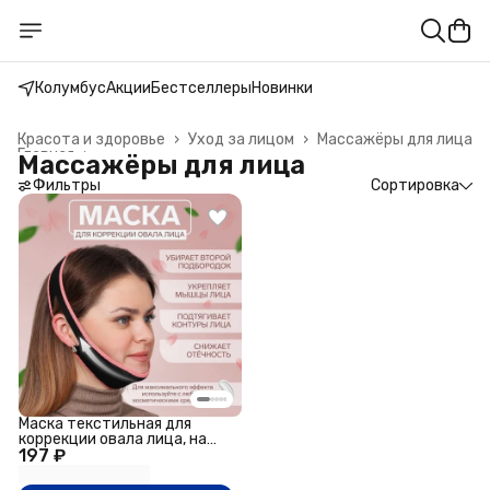
Колумбус
Акции
Бестселлеры
Новинки
Красота и здоровье
›
Уход за лицом
›
Массажёры для лица
Главная
›
Массажёры для лица
Фильтры
Сортировка
Маска текстильная для
коррекции овала лица, на
197 ₽
липучке, чёрная, розовая