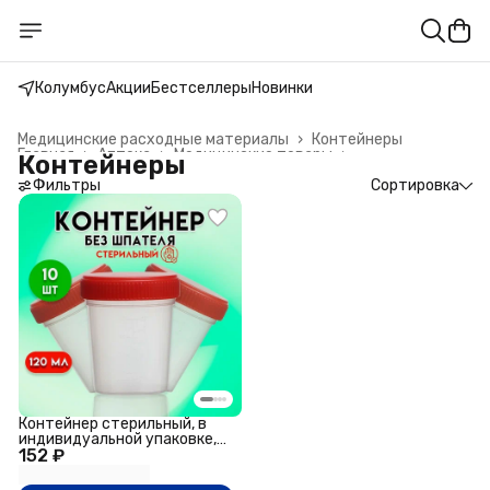
Колумбус
Акции
Бестселлеры
Новинки
Медицинские расходные материалы
›
Контейнеры
Главная
›
Аптека
›
Медицинские товары
›
Контейнеры
Фильтры
Сортировка
Контейнер стерильный, в
индивидуальной упаковке,
152 ₽
120 мл * 10 шт.