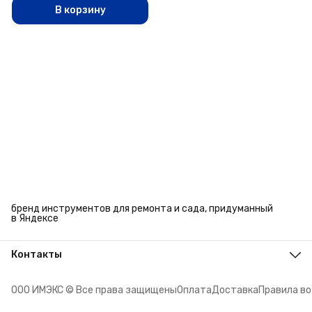
В корзину
бренд инструментов для ремонта и сада, придуманный
в Яндексе
Контакты
Адрес
г. Челябинск, ул. Энтузиастов, 27
ООО ИМЭКС © Все права защищены
Оплата
Доставка
Правила в
Телефон
8 (351) 779-45-10
Режим работы