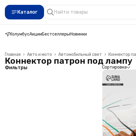
Каталог
Колумбус
Акции
Бестселлеры
Новинки
Главная
›
Авто и мото
›
Автомобильный свет
›
Коннектор па
Коннектор патрон под лампу
Фильтры
Сортировка