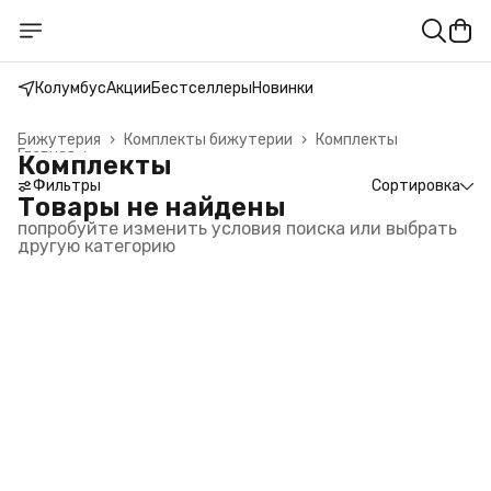
Колумбус
Акции
Бестселлеры
Новинки
Бижутерия
›
Комплекты бижутерии
›
Комплекты
Главная
›
Комплекты
Фильтры
Сортировка
Товары не найдены
попробуйте изменить условия поиска или выбрать
другую категорию