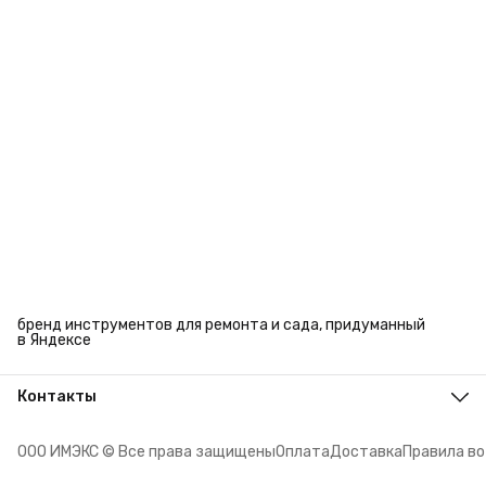
бренд инструментов для ремонта и сада, придуманный
в Яндексе
Контакты
Адрес
г. Челябинск, ул. Энтузиастов, 27
ООО ИМЭКС © Все права защищены
Оплата
Доставка
Правила в
Телефон
8 (351) 779-45-10
Режим работы