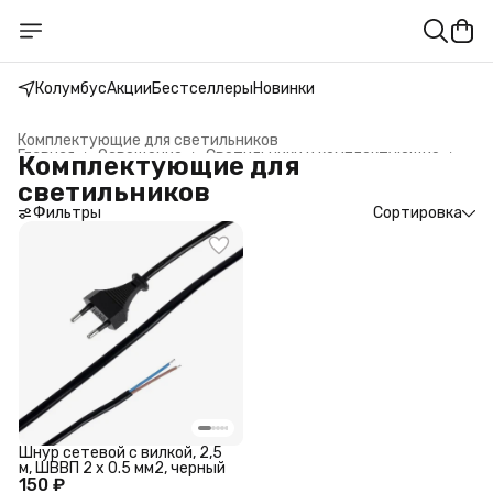
Колумбус
Акции
Бестселлеры
Новинки
Комплектующие для светильников
Главная
›
Освещение
›
Светильники и комплектующие
›
Комплектующие для
светильников
Фильтры
Сортировка
Шнур сетевой с вилкой, 2,5
м, ШВВП 2 х 0.5 мм2, черный
150 ₽