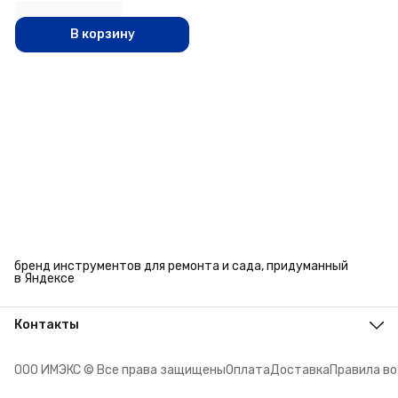
В корзину
бренд инструментов для ремонта и сада, придуманный
в Яндексе
Контакты
Адрес
г. Челябинск, ул. Энтузиастов, 27
ООО ИМЭКС © Все права защищены
Оплата
Доставка
Правила в
Телефон
8 (351) 779-45-10
Режим работы