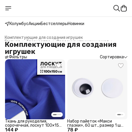
Колумбус
Акции
Бестселлеры
Новинки
Комплектующие для создания игрушек
Главная
›
Творчество
›
Создание игрушек и кукол
›
Комплектующие для создания
игрушек
Фильтры
Сортировка
Ткань для рукоделия,
Набор пайеток «Макси
сорочечная, лоскут 100×150
глазки», 60 шт., размер 1 шт.
144 ₽
см, синяя
78 ₽
— 1.2 см