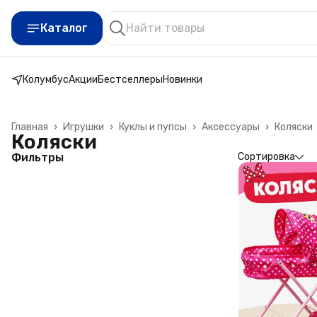
Каталог
Колумбус
Акции
Бестселлеры
Новинки
Главная
›
Игрушки
›
Куклы и пупсы
›
Аксессуары
›
Коляски
Коляски
Фильтры
Сортировка