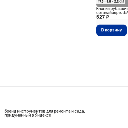
Кнопки рубашеч
органайзере, d=9
527 ₽
разноцветные
В корзину
бренд инструментов для ремонта и сада,
придуманный в Яндексе