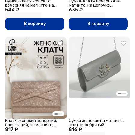
Сумка-клатч женская
Сумка-клатч вечерняя на
вечерняя на магните, на
магните, на цепочке,
544 ₽
длинной цепочке, с
635 ₽
серебристая
декоративной пряжкой,
однотонная, ярко-розовая
В корзину
В корзину
Клатч женский вечерний,
Сумка женская на магните,
блестящий, на магните,
цвет серебряный
817 ₽
цвет золотой
816 ₽