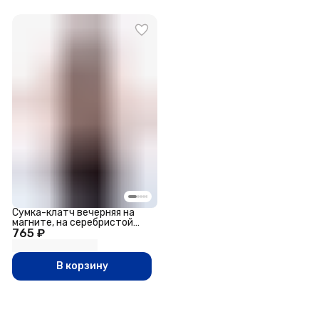
Сумка-клатч вечерняя на
магните, на серебристой
765 ₽
цепочке, светло-серая
В корзину