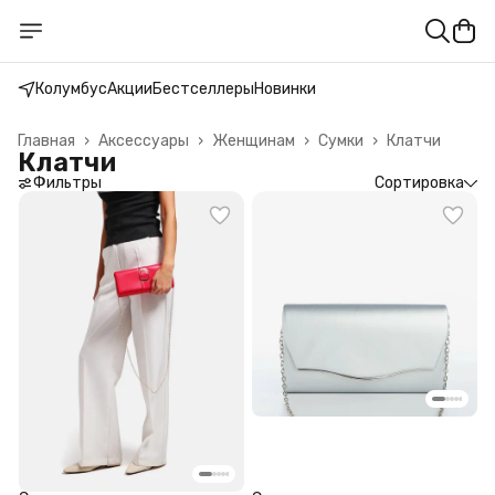
Колумбус
Акции
Бестселлеры
Новинки
Главная
›
Аксессуары
›
Женщинам
›
Сумки
›
Клатчи
Клатчи
Фильтры
Сортировка