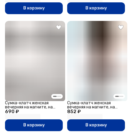
В корзину
В корзину
Сумка-клатч женская
Сумка-клатч женская
вечерняя на магните, на
вечерняя на магните, на
690 ₽
цепочке, комбинированная,
852 ₽
цепочке, с декоративной
со стразами, серебристая
пряжкой, блестящая, тёмно-
серебристая
В корзину
В корзину