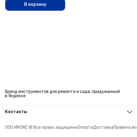
В корзину
бренд инструментов для ремонта и сада, придуманный
в Яндексе
Контакты
Адрес
г. Челябинск, ул. Энтузиастов, 27
ООО ИМЭКС © Все права защищены
Оплата
Доставка
Правила в
Телефон
8 (351) 779-45-10
Режим работы