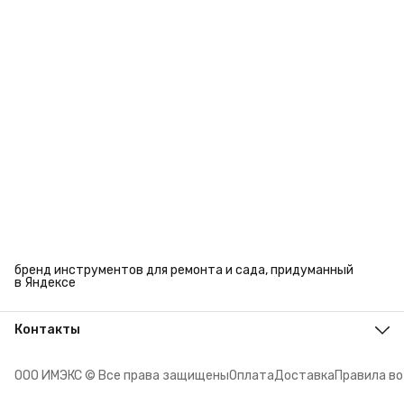
бренд инструментов для ремонта и сада, придуманный
в Яндексе
Контакты
Адрес
г. Челябинск, ул. Энтузиастов, 27
ООО ИМЭКС © Все права защищены
Оплата
Доставка
Правила в
Телефон
8 (351) 779-45-10
Режим работы