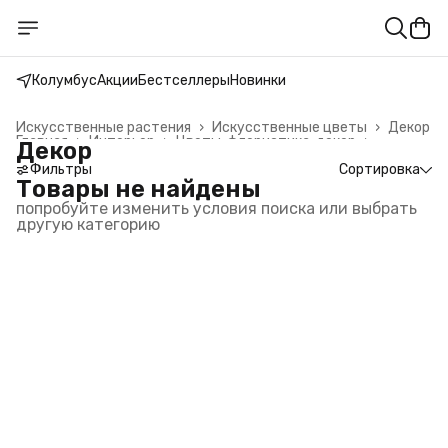
Колумбус
Акции
Бестселлеры
Новинки
Искусственные растения
›
Искусственные цветы
›
Декор
Главная
›
Интерьер
›
Цветы, флористика, декор
›
Декор
Фильтры
Сортировка
Товары не найдены
попробуйте изменить условия поиска или выбрать
другую категорию