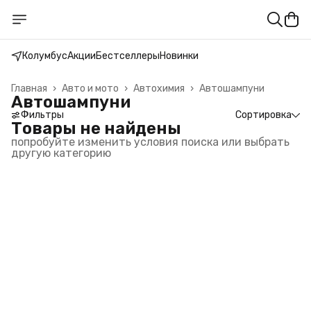
Колумбус
Акции
Бестселлеры
Новинки
Главная
›
Авто и мото
›
Автохимия
›
Автошампуни
Автошампуни
Фильтры
Сортировка
Товары не найдены
попробуйте изменить условия поиска или выбрать
другую категорию