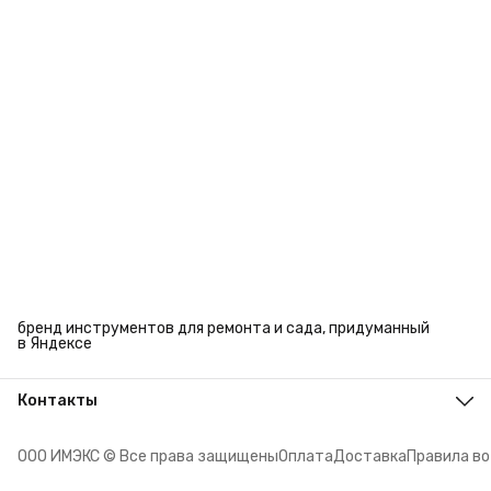
бренд инструментов для ремонта и сада, придуманный
в Яндексе
Контакты
Адрес
г. Челябинск, ул. Энтузиастов, 27
ООО ИМЭКС © Все права защищены
Оплата
Доставка
Правила в
Телефон
8 (351) 779-45-10
Режим работы