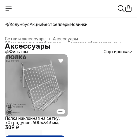
Колумбус
Акции
Бестселлеры
Новинки
Сетки и аксессуары
›
Аксессуары
Оборудование для бизнеса
›
Торговое оборудование
›
Аксессуары
Главная
›
Фильтры
Сортировка
Полка наклонная на сетку,
70 градусов, 600×343 мм,
309 ₽
цвет белый