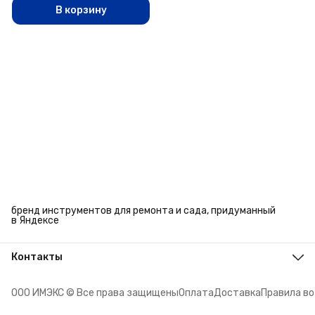
В корзину
бренд инструментов для ремонта и сада, придуманный
в Яндексе
Контакты
Адрес
г. Челябинск, ул. Энтузиастов, 27
ООО ИМЭКС © Все права защищены
Оплата
Доставка
Правила в
Телефон
8 (351) 779-45-10
Режим работы